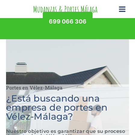
Ir
al
contenido
699 066 306
Portes en Vélez-Málaga
¿Está buscando una
empresa de portes en
Vélez-Málaga?
Nuestro objetivo es garantizar que su proceso